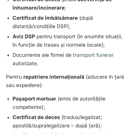
înhumare/incinerare
;
Certificat de îmbălsămare
(după
distanță/condițiile DSP);
Aviz DSP
pentru transport (în anumite situații,
în funcție de traseu și normele locale);
Documente ale firmei de
transport funerar
autorizate.
Pentru
repatriere internațională
(aducere în țară
sau expediere):
Pașaport mortuar
(emis de autoritățile
competente);
Certificat de deces
(tradus/legalizat;
apostilă/supralegalizare – după țară);