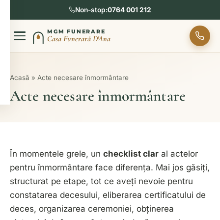
Non-stop:
0764 001 212
MGM FUNERARE
Casa Funerară D'Ana
Acasă
»
Acte necesare înmormântare
Acte necesare înmormântare
În momentele grele, un
checklist clar
al actelor
pentru înmormântare face diferența. Mai jos găsiți,
structurat pe etape, tot ce aveți nevoie pentru
constatarea decesului, eliberarea certificatului de
deces, organizarea ceremoniei, obținerea