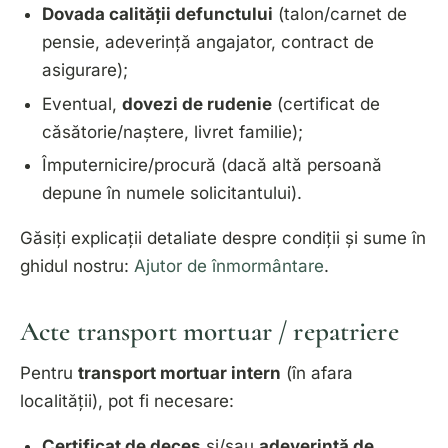
Dovada calității defunctului
(talon/carnet de
pensie, adeverință angajator, contract de
asigurare);
Eventual,
dovezi de rudenie
(certificat de
căsătorie/naștere, livret familie);
Împuternicire/procură (dacă altă persoană
depune în numele solicitantului).
Găsiți explicații detaliate despre condiții și sume în
ghidul nostru:
Ajutor de înmormântare
.
Acte transport mortuar / repatriere
Pentru
transport mortuar intern
(în afara
localității), pot fi necesare:
Certificat de deces
și/sau
adeverință de