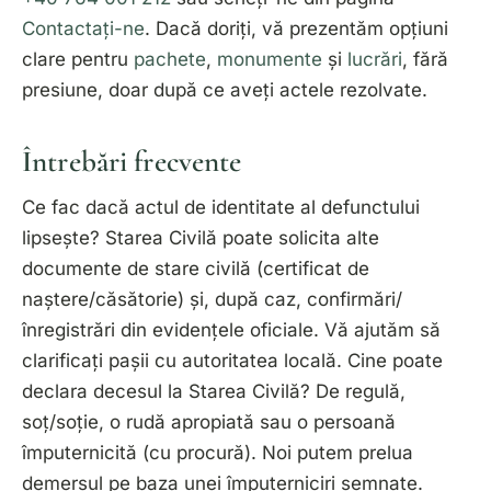
Contactați-ne
. Dacă doriți, vă prezentăm opțiuni
clare pentru
pachete
,
monumente
și
lucrări
, fără
presiune, doar după ce aveți actele rezolvate.
Întrebări frecvente
Ce fac dacă actul de identitate al defunctului
lipsește? Starea Civilă poate solicita alte
documente de stare civilă (certificat de
naștere/căsătorie) și, după caz, confirmări/
înregistrări din evidențele oficiale. Vă ajutăm să
clarificați pașii cu autoritatea locală. Cine poate
declara decesul la Starea Civilă? De regulă,
soț/soție, o rudă apropiată sau o persoană
împuternicită (cu procură). Noi putem prelua
demersul pe baza unei împuterniciri semnate.