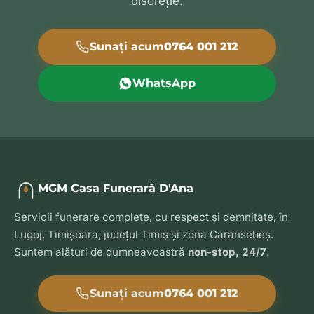
discreție.
Sunați acum
0764 001 212
WhatsApp
MGM Casa Funerară D'Ana
Servicii funerare complete, cu respect și demnitate, în
Lugoj, Timișoara, județul Timiș și zona Caransebeș.
Suntem alături de dumneavoastră
non-stop, 24/7
.
Sunați acum
0764 001 212