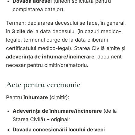
Dovada adresei
(uneori solicitată pentru
completarea datelor).
Termen
: declararea decesului se face, în general,
în
3 zile
de la data decesului (în cazuri medico-
legale, termenul curge de la data eliberării
certificatului medico-legal). Starea Civilă emite și
adeverința de înhumare/incinerare
, document
necesar pentru cimitir/crematoriu.
Acte pentru ceremonie
Pentru
înhumare
(cimitir):
Adeverința de înhumare/incinerare
(de la
Starea Civilă) – original;
Dovada concesionării locului de veci