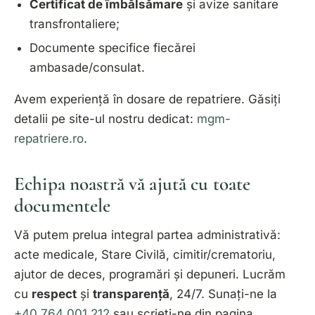
Certificat de îmbălsămare
și avize sanitare
transfrontaliere;
Documente specifice fiecărei
ambasade/consulat.
Avem experiență în dosare de repatriere. Găsiți
detalii pe site-ul nostru dedicat:
mgm-
repatriere.ro
.
Echipa noastră vă ajută cu toate
documentele
Vă putem prelua integral partea administrativă:
acte medicale, Stare Civilă, cimitir/crematoriu,
ajutor de deces, programări și depuneri. Lucrăm
cu
respect
și
transparență
, 24/7. Sunați-ne la
+40 764 001 212
sau scrieți-ne din pagina