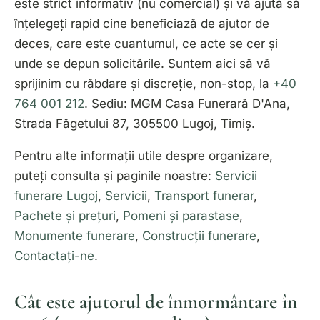
este strict informativ (nu comercial) și vă ajută să
înțelegeți rapid cine beneficiază de ajutor de
deces, care este cuantumul, ce acte se cer și
unde se depun solicitările. Suntem aici să vă
sprijinim cu răbdare și discreție, non-stop, la
+40
764 001 212
. Sediu: MGM Casa Funerară D'Ana,
Strada Făgetului 87, 305500 Lugoj, Timiș.
Pentru alte informații utile despre organizare,
puteți consulta și paginile noastre:
Servicii
funerare Lugoj
,
Servicii
,
Transport funerar
,
Pachete și prețuri
,
Pomeni și parastase
,
Monumente funerare
,
Construcții funerare
,
Contactați-ne
.
Cât este ajutorul de înmormântare în