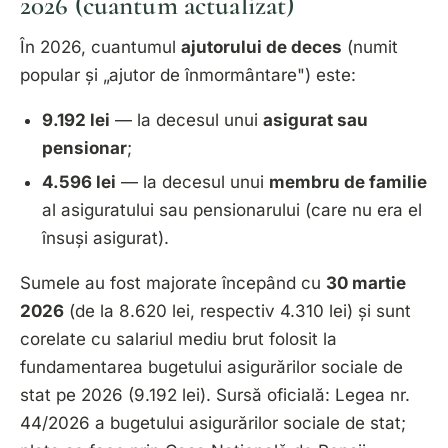
2026 (cuantum actualizat)
În 2026, cuantumul
ajutorului de deces
(numit
popular și „ajutor de înmormântare") este:
9.192 lei
— la decesul unui
asigurat sau
pensionar
;
4.596 lei
— la decesul unui
membru de familie
al asiguratului sau pensionarului (care nu era el
însuși asigurat).
Sumele au fost majorate începând cu
30 martie
2026
(de la 8.620 lei, respectiv 4.310 lei) și sunt
corelate cu salariul mediu brut folosit la
fundamentarea bugetului asigurărilor sociale de
stat pe 2026 (9.192 lei).
Sursă oficială: Legea nr.
44/2026 a bugetului asigurărilor sociale de stat;