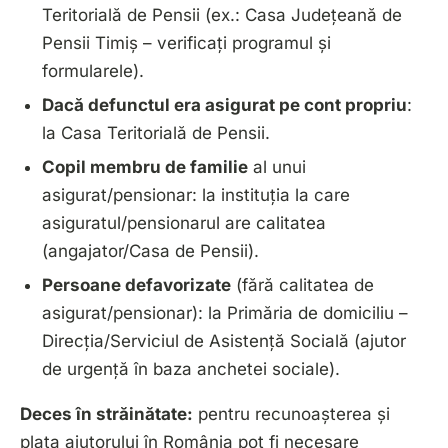
Teritorială de Pensii
(ex.: Casa Județeană de
Pensii Timiș – verificați programul și
formularele).
Dacă defunctul era asigurat pe cont propriu
:
la
Casa Teritorială de Pensii
.
Copil membru de familie
al unui
asigurat/pensionar: la instituția la care
asiguratul/pensionarul are calitatea
(angajator/Casa de Pensii).
Persoane defavorizate
(fără calitatea de
asigurat/pensionar): la
Primăria
de domiciliu –
Direcția/Serviciul de Asistență Socială (ajutor
de urgență în baza anchetei sociale).
Deces în străinătate:
pentru recunoașterea și
plata ajutorului în România pot fi necesare