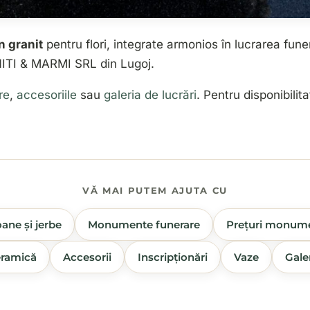
n granit
pentru flori, integrate armonios în lucrarea fune
ITI & MARMI SRL din Lugoj.
re
,
accesoriile
sau
galeria de lucrări
. Pentru disponibilita
VĂ MAI PUTEM AJUTA CU
ane și jerbe
Monumente funerare
Prețuri monum
ramică
Accesorii
Inscripționări
Vaze
Gale