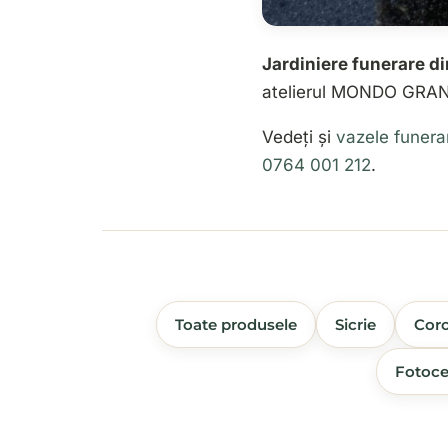
Jardiniere funerare di
atelierul MONDO GRAN
Vedeți și
vazele funera
0764 001 212
.
Toate produsele
Sicrie
Coro
Fotoce