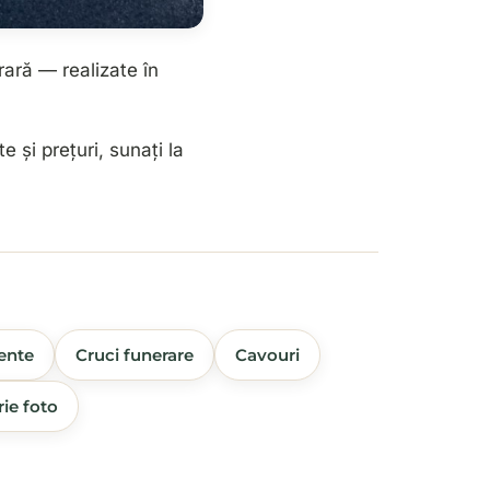
rară — realizate în
te și prețuri, sunați la
ente
Cruci funerare
Cavouri
rie foto