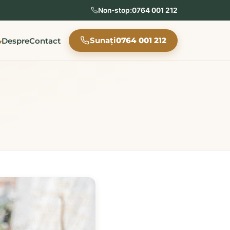
Non-stop:
0764 001 212
Sunați
0764 001 212
Despre
Contact